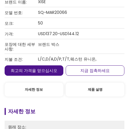
XISE
브랜드 이름:
SQ-MAR20066
모델 번호:
50
모크:
USD137.20-USD144.12
가격:
포장에 대한 세부
브랜드 박스
사항:
L/C,D/A,D/P,T/T,웨스턴 유니온,
지불 조건:
최고의 가격을 얻으십시오
지금 접촉하세요
자세한 정보
제품 설명
자세한 정보
원래 장소: