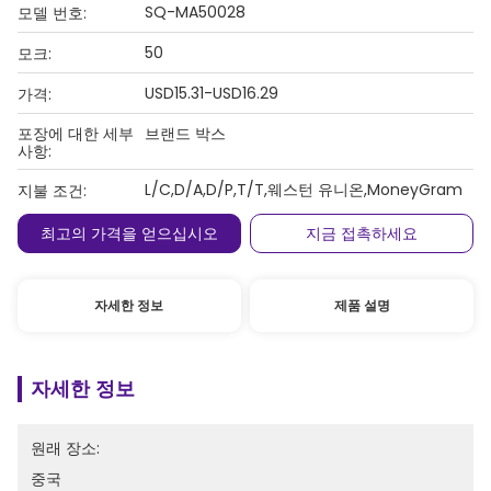
SQ-MA50028
모델 번호:
50
모크:
USD15.31-USD16.29
가격:
포장에 대한 세부
브랜드 박스
사항:
L/C,D/A,D/P,T/T,웨스턴 유니온,MoneyGram
지불 조건:
최고의 가격을 얻으십시오
지금 접촉하세요
자세한 정보
제품 설명
자세한 정보
원래 장소:
중국