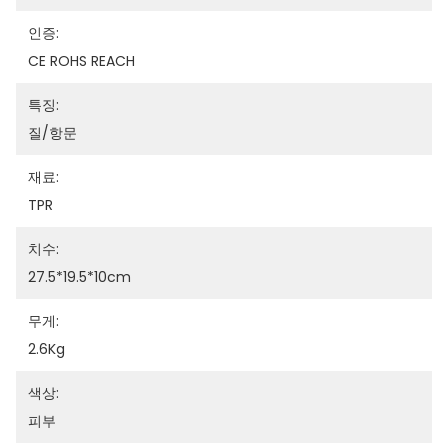
인증:
CE ROHS REACH
특징:
질/항문
재료:
TPR
치수:
27.5*19.5*10cm
무게:
2.6Kg
색상:
피부