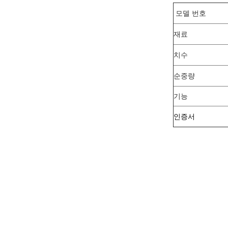
모델 번호
재료
치수
순중량
기능
인증서