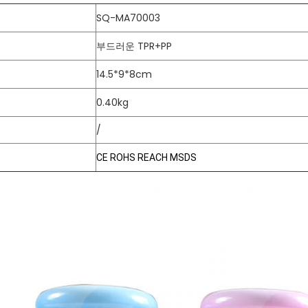
SQ-MA70003
부드러운 TPR+PP
14.5*9*8cm
0.40kg
/
CE ROHS REACH MSDS