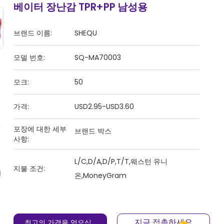
베이터 장난감 TPR+PP 남성용
브랜드 이름:
SHEQU
모델 번호:
SQ-MA70003
모크:
50
가격:
USD2.95-USD3.60
포장에 대한 세부
브랜드 박스
사항:
L/C,D/A,D/P,T/T,웨스턴 유니
지불 조건:
온,MoneyGram
지금 접촉하세요
최고의 가격을 얻으십시오