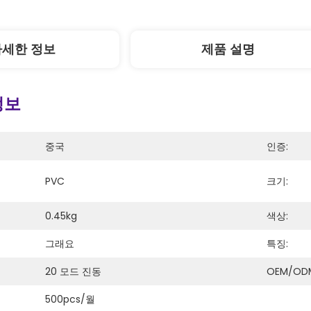
자세한 정보
제품 설명
정보
중국
인증:
PVC
크기:
0.45kg
색상:
그래요
특징:
20 모드 진동
OEM/OD
500pcs/월