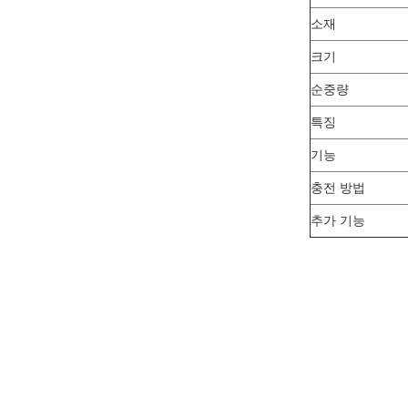
소재
크기
순중량
특징
기능
충전 방법
추가 기능