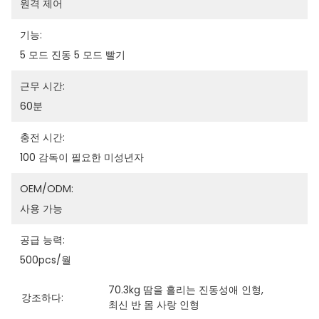
원격 제어
기능:
5 모드 진동 5 모드 빨기
근무 시간:
60분
충전 시간:
100 감독이 필요한 미성년자
OEM/ODM:
사용 가능
공급 능력:
500pcs/월
70.3kg 땀을 흘리는 진동성애 인형
, 
강조하다:
최신 반 몸 사랑 인형