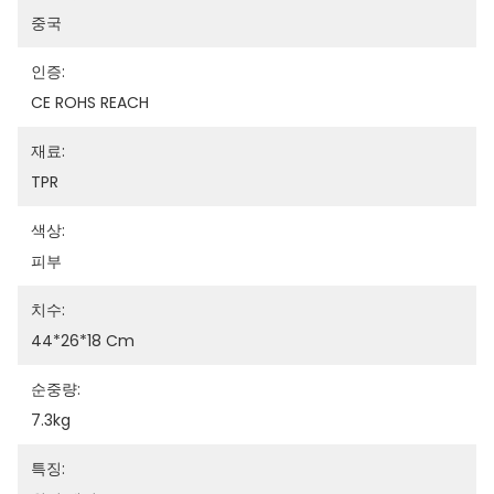
중국
인증:
CE ROHS REACH
재료:
TPR
색상:
피부
치수:
44*26*18 Cm
순중량:
7.3kg
특징: