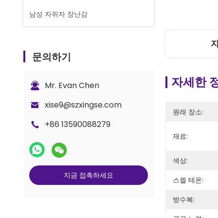
남성 자위자 장난감
문의하기
자세한 
Mr. Evan Chen
xise9@szxingse.com
원래 장소:
+86 13590088279
재료:
색상:
지금 접촉하세요
스켈 테온:
방수복: