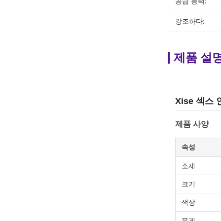
공급 능력:
강조하다:
제품 설
Xise 섹
제품 사양
속성
소재
크기
색상
무게