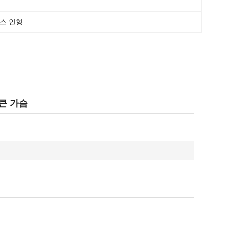
섹스 인형
 큰 가슴