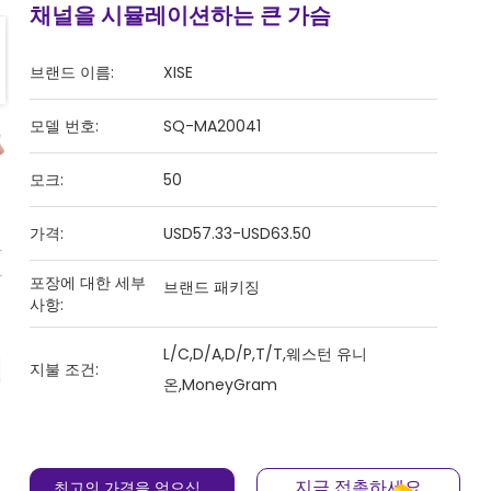
채널을 시뮬레이션하는 큰 가슴
브랜드 이름:
XISE
모델 번호:
SQ-MA20041
모크:
50
가격:
USD57.33-USD63.50
포장에 대한 세부
브랜드 패키징
사항:
L/C,D/A,D/P,T/T,웨스턴 유니
지불 조건:
온,MoneyGram
지금 접촉하세요
최고의 가격을 얻으십시오