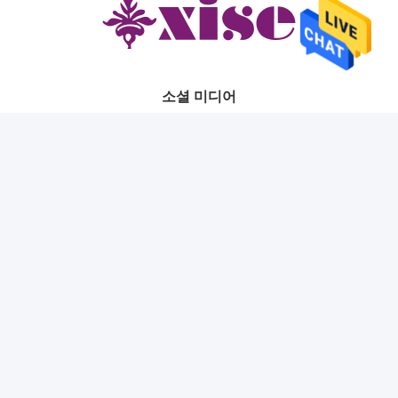
소셜 미디어
빠른 연락
Tel
86-0769-22249969
이메일
xise9@szxingse.com
주소
5층~6층 빌딩 2, 노.8 리안펜 뉴 로드, 달링산 타운 523000,
동광 광둥, 중국