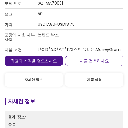
SQ-MA70031
모델 번호:
50
모크:
USD17.80-USD18.75
가격:
포장에 대한 세부
브랜드 박스
사항:
L/C,D/A,D/P,T/T,웨스턴 유니온,MoneyGram
지불 조건:
최고의 가격을 얻으십시오
지금 접촉하세요
자세한 정보
제품 설명
자세한 정보
원래 장소:
중국