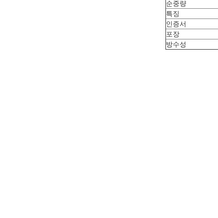
순중량
특징
인증서
포장
방수성