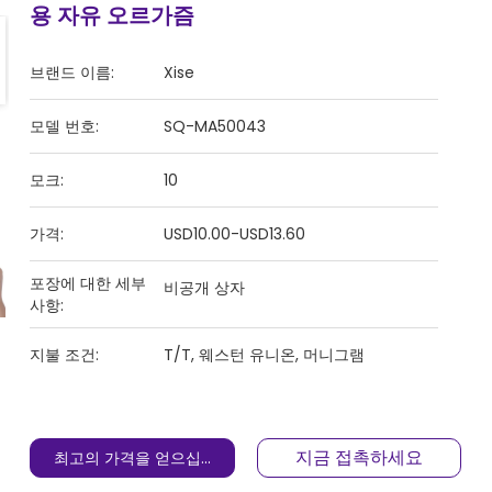
용 자유 오르가즘
브랜드 이름:
Xise
모델 번호:
SQ-MA50043
모크:
10
가격:
USD10.00-USD13.60
포장에 대한 세부
비공개 상자
사항:
지불 조건:
T/T, 웨스턴 유니온, 머니그램
지금 접촉하세요
최고의 가격을 얻으십시오